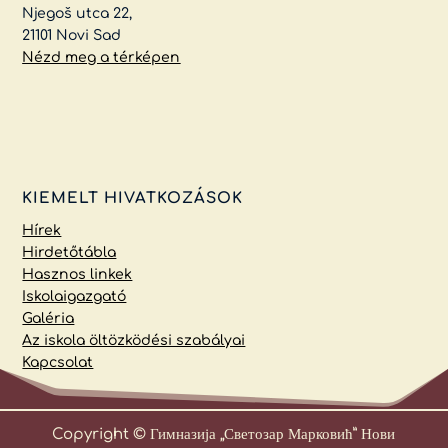
Njegoš utca 22,
21101 Novi Sad
Nézd meg a térképen
KIEMELT HIVATKOZÁSOK
Hírek
Hirdetőtábla
Hasznos linkek
Iskolaigazgató
Galéria
Az iskola öltözködési szabályai
Kapcsolat
Copyright © Гимназија „Светозар Марковић” Нови