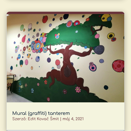
Mural (graffiti) tanterem
Szerző:
Edit Kovač Šmit
|
máj 4, 2021