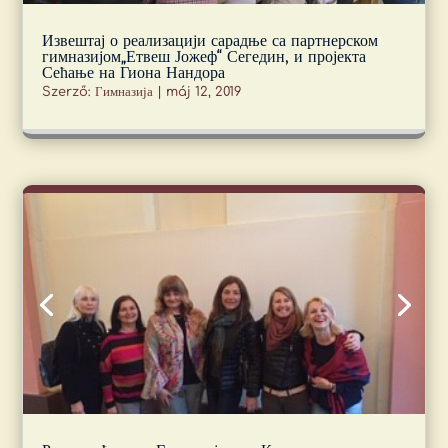
Извештај о реализацији сарадње са партнерском
гимназијом„Етвеш Јожеф“ Сегедин, и пројекта
Сећање на Гиона Нандора
Szerző:
Гимназија
|
máj 12, 2019