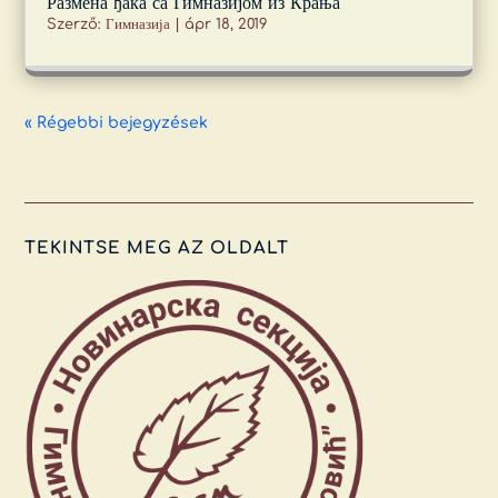
Размена ђака са Гимназијом из Крања
Szerző:
Гимназија
|
ápr 18, 2019
« Régebbi bejegyzések
TEKINTSE MEG AZ OLDALT