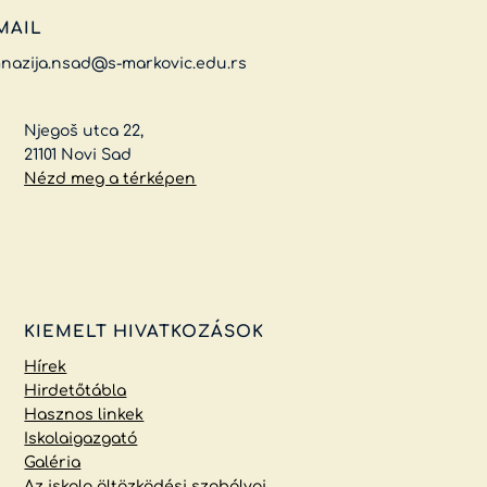
MAIL
nazija.nsad@s-markovic.edu.rs
Njegoš utca 22,
21101 Novi Sad
Nézd meg a térképen
KIEMELT HIVATKOZÁSOK
Hírek
Hirdetőtábla
Hasznos linkek
Iskolaigazgató
Galéria
Az iskola öltözködési szabályai