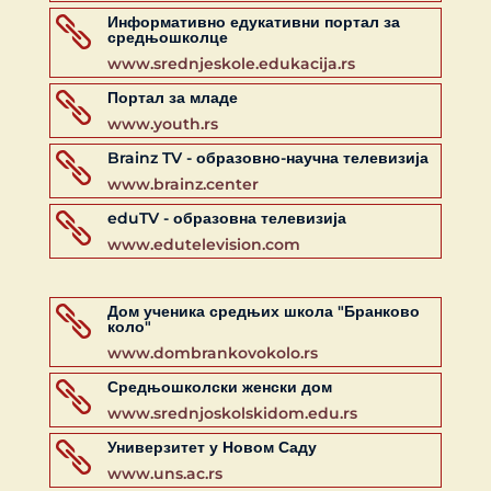
Информативно едукативни портал за

средњошколце
www.srednjeskole.edukacija.rs
Портал за младе

www.youth.rs
Brainz TV - образовно-научна телевизија

www.brainz.center
eduTV - образовна телевизија

www.edutelevision.com
Дом ученика средњих школа "Бранково

коло"
www.dombrankovokolo.rs
Средњошколски женски дом

www.srednjoskolskidom.edu.rs
Универзитет у Новом Саду

www.uns.ac.rs