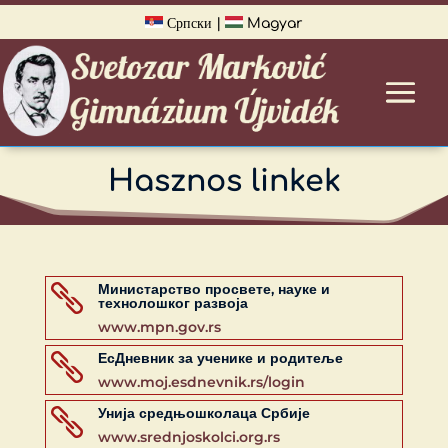
Српски
|
Magyar
Hasznos linkek
Министарство просвете, науке и

технолошког развоја
www.mpn.gov.rs
ЕсДневник за ученике и родитеље

www.moj.esdnevnik.rs/login
Унија средњошколаца Србије

www.srednjoskolci.org.rs