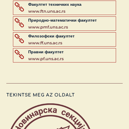
Факултет техничких наука

www.ftn.uns.ac.rs
Природно-математички факултет

www.pmf.uns.ac.rs
Филозофски факултет

www.ff.uns.ac.rs
Правни факултет

www.pf.uns.ac.rs
TEKINTSE MEG AZ OLDALT