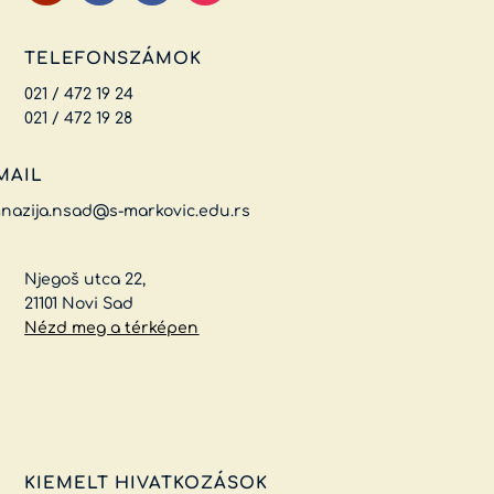
TELEFONSZÁMOK
021 / 472 19 24
021 / 472 19 28
MAIL
nazija.nsad@s-markovic.edu.rs
Njegoš utca 22,
21101 Novi Sad
Nézd meg a térképen
KIEMELT HIVATKOZÁSOK