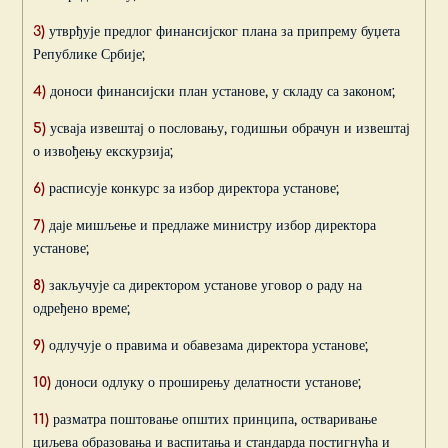
3)
утврђује предлог финансијског плана за припрему буџета
Републике Србије;
4)
доноси финансијски план установе, у складу са законом;
5)
усваја извештај о пословању, годишњи обрачун и извештај
о извођењу екскурзија;
6)
расписује конкурс за избор директора установе;
7)
даје мишљење и предлаже министру избор директора
установе;
8)
закључује са директором установе уговор о раду на
одређено време;
9)
одлучује о правима и обавезама директора установе;
10)
доноси одлуку о проширењу делатности установе;
11)
разматра поштовање општих принципа, остваривање
циљева образовања и васпитања и стандарда постигнућа и