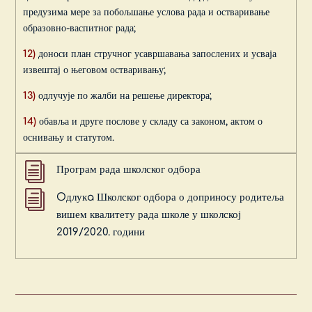
предузима мере за побољшање услова рада и остваривање
образовно-васпитног рада;
12)
доноси план стручног усавршавања запослених и усваја
извештај о његовом остваривању;
13)
одлучује по жалби на решење директора;
14)
обавља и друге послове у складу са законом, актом о
оснивању и статутом.
i
Програм рада школског одбора
i
Oдлукa Школског одбора о доприносу родитеља
вишем квалитету рада школе у школској
2019/2020. години