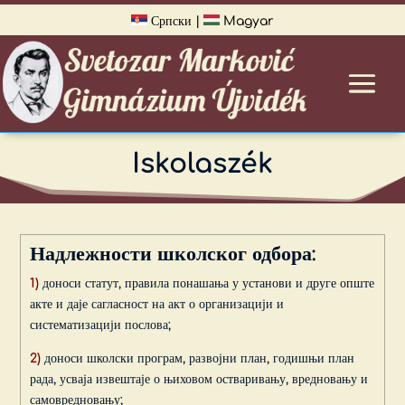
Српски
|
Magyar
Iskolaszék
Надлежности школског одбора:
1)
доноси статут, правила понашања у установи и друге опште
акте и даје сагласност на акт о организацији и
систематизацији послова;
2)
доноси школски програм, развојни план, годишњи план
рада, усваја извештаје о њиховом остваривању, вредновању и
самовредновању;