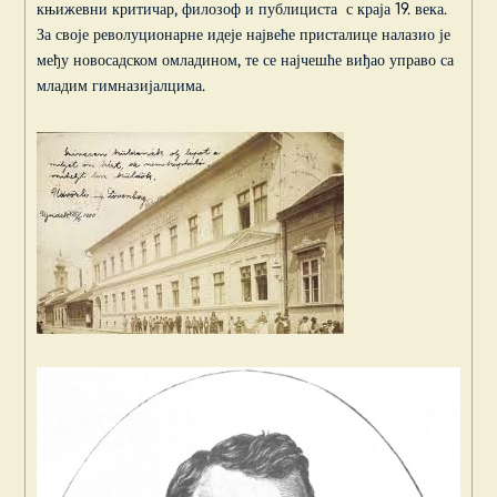
књижевни критичар, филозоф и публициста с краја 19. века.
За своје револуционарне идеје највеће присталице налазио је
међу новосадском омладином, те се најчешће виђао управо са
младим гимназијалцима.