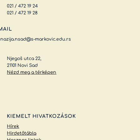
021 / 472 19 24
021 / 472 19 28
MAIL
nazija.nsad@s-markovic.edu.rs
Njegoš utca 22,
21101 Novi Sad
Nézd meg a térképen
KIEMELT HIVATKOZÁSOK
Hírek
Hirdetőtábla