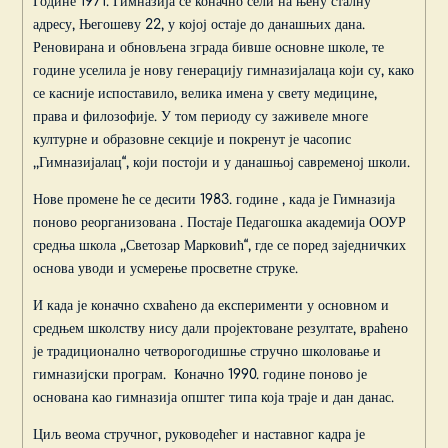
Године 1971. Гимназија се коначно сели на њену сталну
адресу, Његошеву 22, у којој остаје до данашњих дана.
Реновирана и обновљена зграда бивше основне школе, те
године уселила је нову генерацију гимназијалаца који су, како
се касније испоставило, велика имена у свету медицине,
права и филозофије. У том периоду су заживеле многе
културне и образовне секције и покренут је часопис
,,Гимназијалац“, који постоји и у данашњој савременој школи.
Нове промене ће се десити 1983. године , када је Гимназија
поново реорганизована . Постаје Педагошка академија ООУР
средња школа ,,Светозар Марковић“, где се поред заједничких
основа уводи и усмерење просветне струке.
И када је коначно схваћено да експерименти у основном и
средњем школству нису дали пројектоване резултате, враћено
је традиционално четворогодишње стручно школовање и
гимназијски програм. Коначно 1990. године поново је
основана као гимназија општег типа која траје и дан данас.
Циљ веома стручног, руководећег и наставног кадра је