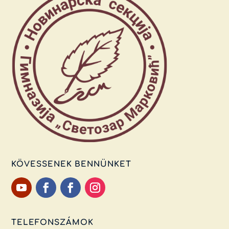
KÖVESSENEK BENNÜNKET
TELEFONSZÁMOK