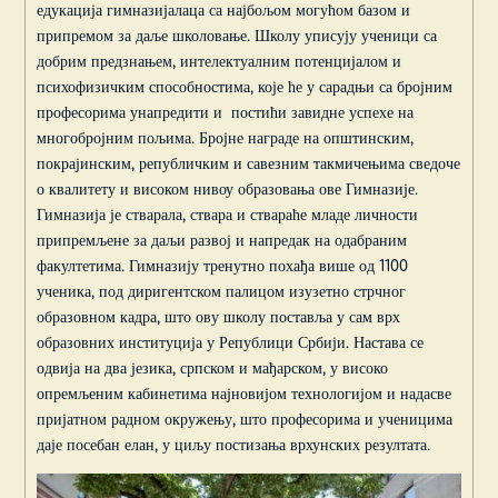
едукација гимназијалаца са најбољом могућом базом и
припремом за даље школовање. Школу уписују ученици са
добрим предзнањем, интелектуалним потенцијалом и
психофизичким способностима, које ће у сарадњи са бројним
професорима унапредити и постићи завидне успехе на
многобројним пољима. Бројне награде на општинским,
покрајинским, републичким и савезним такмичењима сведоче
о квалитету и високом нивоу образовања ове Гимназије.
Гимназија је стварала, ствара и ствараће младе личности
припремљене за даљи развој и напредак на одабраним
факултетима. Гимназију тренутно похађа више од 1100
ученика, под диригентском палицом изузетно стрчног
образовном кадра, што ову школу поставља у сам врх
образовних институција у Републици Србији. Настава се
одвија на два језика, српском и мађарском, у високо
опремљеним кабинетима најновијом технологијом и надасве
пријатном радном окружењу, што професорима и ученицима
даје посебан елан, у циљу постизања врхунских резултата.