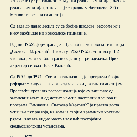
отворене су три гимназије: Мушка реална гимназија , Женска
реална гимназија ( отпочела је са радом у Његошевој 22) и
Мешовита реална гимназија.
Од тада до данас десиле су се бројне школске реформе које
нису заобишле ни новосадске гимназије.
Године 1952. формирана је Прва виша мешовита гимназија
,,Светозар Марковић“. Школску 1952/1953 . уписало је 112
ученика , који су били распоређени у три одељења. Први
директор се звао Новак Радовић.
Од 1952. до 1971. ,,Светина гимназија „ је претрпела бројне
реформе у виду спајања и раздвајања са другим гимназијама.
Пролазећи кроз низ реорганизација које су зависиле од
законских аката и од честих измена наставних планова и
програма, Гимназија ,,Светозар Марковић“ је прешла доста
успешан пут развоја, на коме је својим временски кратким
радом , заузела видно место међу већ постојећим
средњошколским установама.