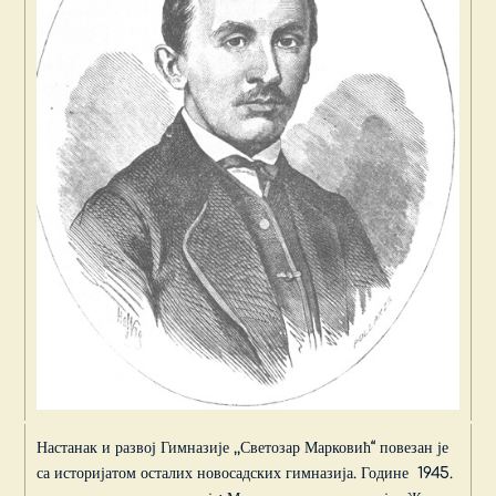
Настанак и развој Гимназије ,,Светозар Марковић“ повезан је
са историјатом осталих новосадских гимназија. Године 1945.