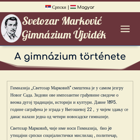
Српски
|
Magyar
A gimnázium története
Гимназија ,,Светозар Марковић“ смештена је у самом језгру
Новог Сада. Зидови ове импозантне грађевине сведоче о
веома дугој традицији, историји и култури. Давне 1895.
године саграђена је зграда у Његошевој 22 , у чијем здању се
данас налази једна од четири новосадске гимназије.
Светозар Марковић, чије име носи Гимназија, био je
утицајни српски социјалистички мислилац , политичар,