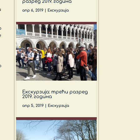
разред 2019. година
и
апр 6, 2019
|
Екскурзија
о
е
о
Екскурзија: трећи разред
2019. година
апр 5, 2019
|
Екскурзија