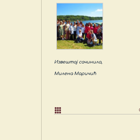
Извештај сачинила
,
Милена Маричић
