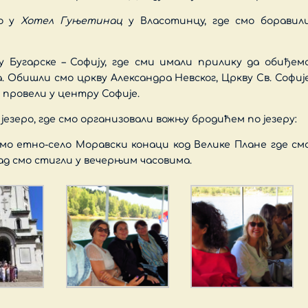
мо у
Хотел Гуњетинац
у Власотинцу, где смо боравил
цу Бугарске – Софију, где сми имали прилику да обиђем
. Обишли смо цркву Александра Невског, Цркву Св. Софиј
о провели у центру Софије.
језеро, где смо организовали вожњу бродићем по језеру:
мо етно-село Моравски конаци код Велике Плане где см
Сад смо стигли у вечерњим часовима.