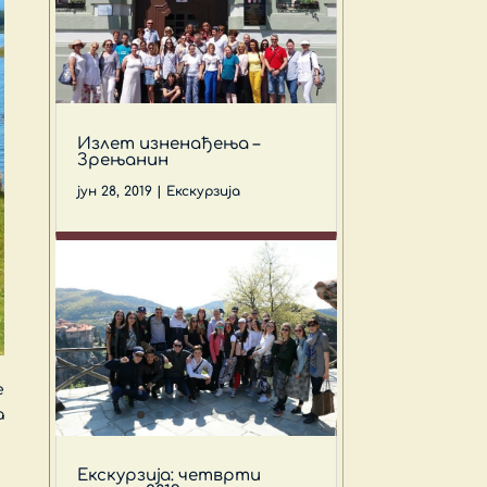
Излет изненађења –
Зрењанин
јун 28, 2019
|
Екскурзија
е
а
Екскурзија: четврти