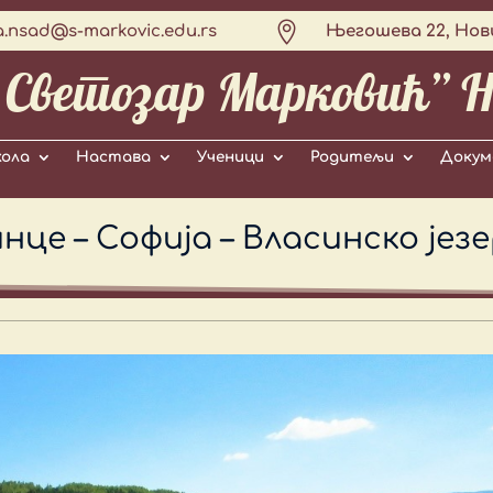

a.nsad@s-markovic.edu.rs
Његошева 22, Нов
„Светозар Марковић” Н
ола
Настава
Ученици
Родитељи
Докум
е – Софија – Власинско јез