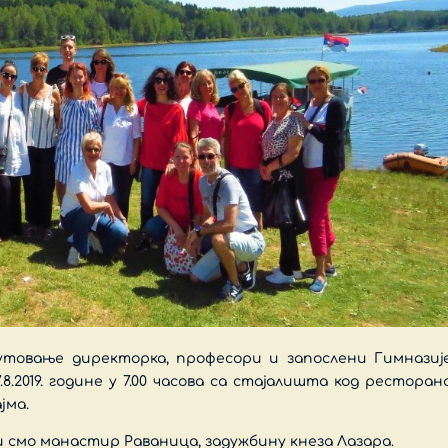
товање директорка, професори и запослени Гимназиј
8.2019. године у 7.00 часова са стајалишта код ресторан
јма.
смо манастир Раваница, задужбину кнеза Лазара.