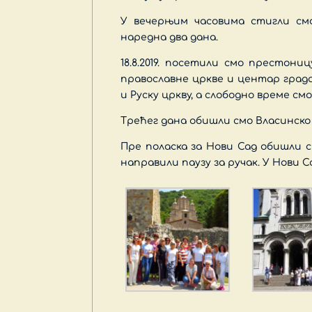
У вечерњим часовима стигли с
наредна два дана.
18.8.2019. посетили смо престони
православне цркве и центар града
и Руску цркву, а слободно време см
Трећег дана обишли смо Власинско 
Пре поласка за Нови Сад обишли с
направили паузу за ручак. У Нови 