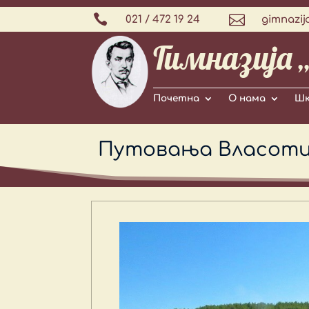


021 / 472 19 24
gimnazij
Гимназија 
Почетна
О нама
Шк
Путовања Власотинц