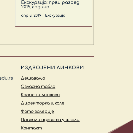
Екскурзија: први разред
2019. година
апр 3, 2019
|
Екскурзија
ИЗДВОЈЕНИ ЛИНКОВИ
edu.rs
Дешавања
Огласна табла
Kорисни линкови
Директорка школе
Фото галерије
Правила одевања у школи
Контакт