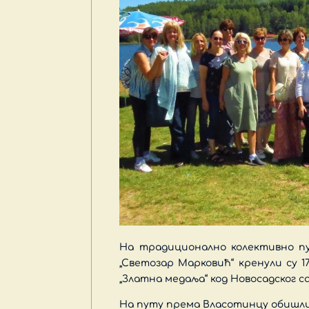
На традиционално колективно пу
„Светозар Марковић“ кренули су 17.
„Златна медаља“ код Новосадског са
На путу према Власотинцу обишли 