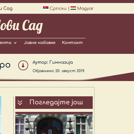
и Сад
Српски
|
Magyar
ови Сад
ента
Јавне набавке
Контакт
еро
Аутор:
Гимназија

Објављено: 20. август 2019.
7
Погледајте још