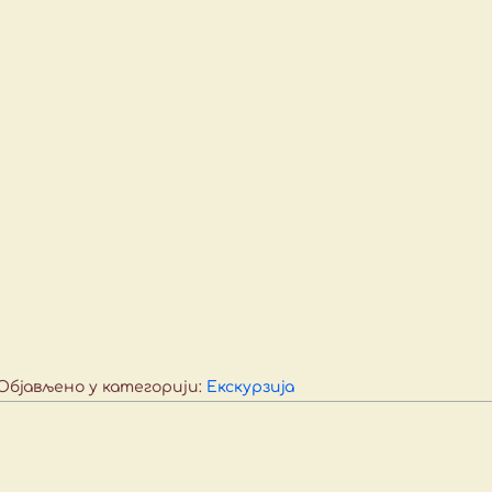
Објављено у категорији:
Екскурзија