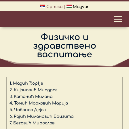
Српски
|
Magyar
Физичко и
здравствено
васпитање
1. Мадић Ђорђе
2. Кијановић Миодраг
3. Катанић Милана
4. Томић Марковић Марија
5. Чобанов Дејан
6. Рајић Милановић Бригита
7. Беговић Мирослав