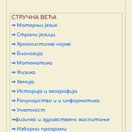
СТРУЧНА ВЕЋА
⇒ Матерњи језик
⇒ Страни језици
⇒ Хуманистичке науке
⇒ Биологија
⇒ Математика
⇒ Физика
⇒ Хемија
⇒ Историја и географија
⇒ Рачунарство и и информатика
⇒ Уметност
⇒физичко и здравствено васпитање
⇒ Изборни програми