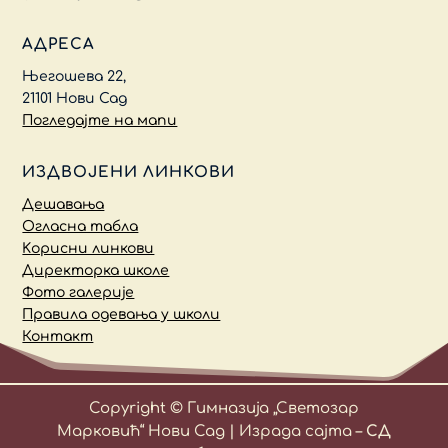
АДРЕСА
Његошева 22,
21101 Нови Сад
Погледајте на мапи
ИЗДВОЈЕНИ ЛИНКОВИ
Дешавања
Огласна табла
Kорисни линкови
Директорка школе
Фото галерије
Правила одевања у школи
Контакт
Copyright © Гимназија „Светозар
Марковић“ Нови Сад | Израда сајта –
СД