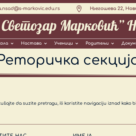

a.nsad@s-markovic.edu.rs
Његошева 22, Нов
„Светозар Марковић” Н
ола
Настава
Ученици
Родитељи
Докум
Реторичка секциј
kušajte da suzite pretragu, ili koristite navigaciju iznad kako b
ТИТЕ НАС
ИМЕЈЛ