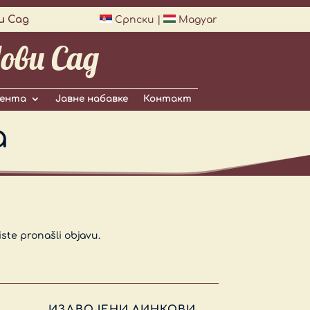
и Сад
Српски
|
Magyar
ови Сад
ента
Јавне набавке
Контакт
а
iste pronašli objavu.
ИЗДВОЈЕНИ ЛИНКОВИ