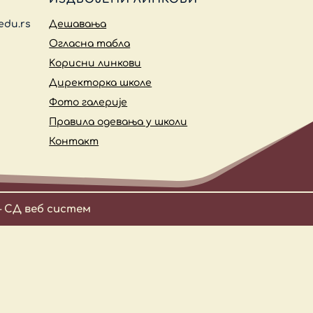
edu.rs
Дешавања
Огласна табла
Kорисни линкови
Директорка школе
Фото галерије
Правила одевања у школи
Контакт
–
СД веб систем