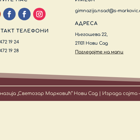
gimnazija.nsad@s-markovic.
АДРЕСА
ТАКТ ТЕЛЕФОНИ
Његошева 22,
 472 19 24
21101 Нови Сад
 472 19 28
Погледајте на мапи
мназија „Светозар Марковић“ Нови Сад | Израда сајта 