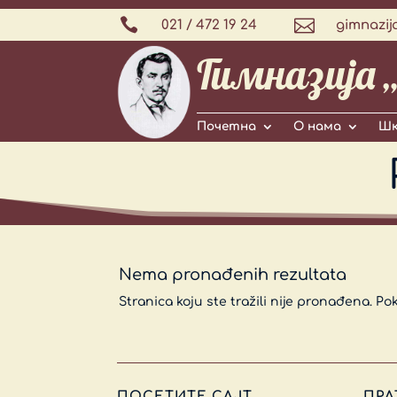


021 / 472 19 24
gimnazij
Гимназија 
Почетна
О нама
Шк
Nema pronađenih rezultata
Stranica koju ste tražili nije pronađena. Po
ПОСЕТИТЕ САЈТ
ПРА