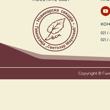
КОН
021 /
021 /
Copyright © Ги