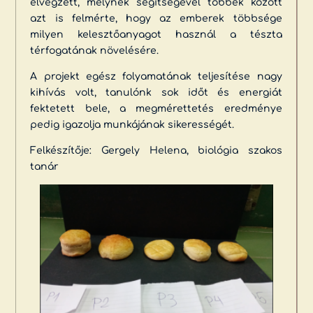
elvégzett, melynek segítségével többek között
azt is felmérte, hogy az emberek többsége
milyen kelesztőanyagot használ a tészta
térfogatának növelésére.
A projekt egész folyamatának teljesítése nagy
kihívás volt, tanulónk sok időt és energiát
fektetett bele, a megmérettetés eredménye
pedig igazolja munkájának sikerességét.
Felkészítője: Gergely Helena, biológia szakos
tanár