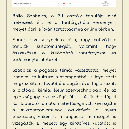
Balla Szabolcs
, a 3-1 osztály tanulója
első
helyezést
ért el a Tantárgyháló versenyen,
melyet április 16-án tartottak meg online térben.
Ennek a versenynek a célja, hogy motiválja a
tanulók kutatómunkáját, valamint hogy
összekösse a különböző tantárgyakat és
tudományterületeket.
Szabolcs a pogácsa témát választotta, melyet
irodalmi és kulturális szempontból is igyekezett
megközelíteni, továbbá a pogácsával foglalkozott
a biológia, kémia, élelmiszer-technológia és az
egészségügy szemszögéből is. A Technológiai
Kar laboratóriumában lehetősége volt kivizsgálni
a mikroorganizmusok aktivitását a nyers
tésztában, valamint a pogácsái minőségét is
vizsgálták. E mellett egy kérdőíves kutatást is