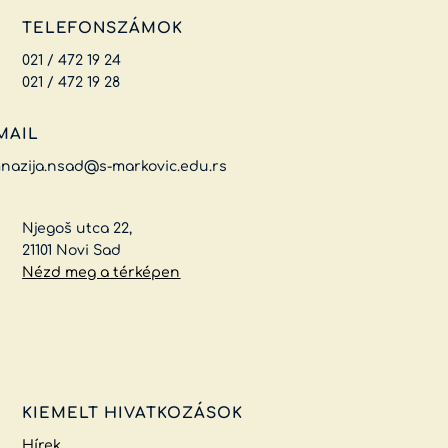
TELEFONSZÁMOK
021 / 472 19 24
021 / 472 19 28
MAIL
nazija.nsad@s-markovic.edu.rs
Njegoš utca 22,
21101 Novi Sad
Nézd meg a térképen
KIEMELT HIVATKOZÁSOK
Hírek