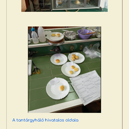
A tantárgyháló hivatalos oldala