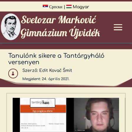
Српски
|
Magyar
Tanulónk sikere a Tantárgyháló
versenyen
Szerző:
Edit Kovač Šmit

Megjelent: 24. április 2021.