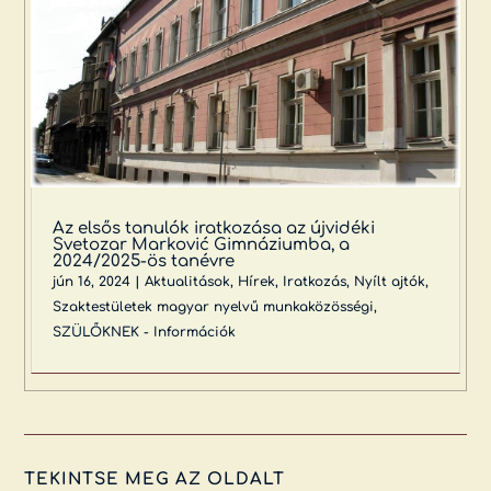
Az elsős tanulók iratkozása az újvidéki
Svetozar Marković Gimnáziumba, a
2024/2025-ös tanévre
jún 16, 2024
|
Aktualitások
,
Hírek
,
Iratkozás
,
Nyílt ajtók
,
Szaktestületek magyar nyelvű munkaközösségi
,
SZÜLŐKNEK - Információk
TEKINTSE MEG AZ OLDALT