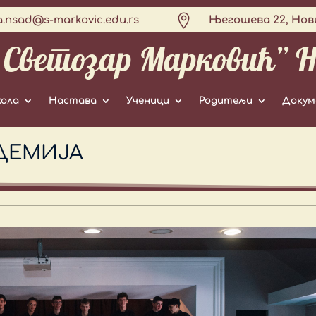

a.nsad@s-markovic.edu.rs
Његошева 22, Нов
„Светозар Марковић” Н
ола
Настава
Ученици
Родитељи
Докум
ДЕМИЈА