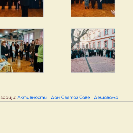
егорији:
Активности
|
Дан Светог Саве
|
Дешавања