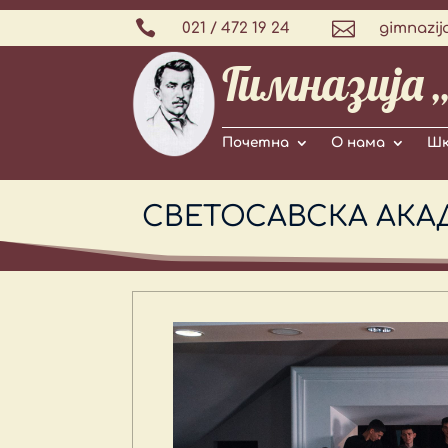


021 / 472 19 24
gimnazij
Гимназија 
Почетна
О нама
Шк
СВЕТОСАВСКА АКА