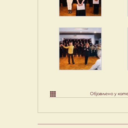

Објављено у кат