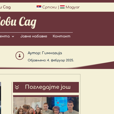
и Сад
Српски
|
Magyar
ови Сад
ента
Јавне набавке
Контакт
Аутор:
Гимназија

Објављено: 4. фебруар 2025.
7
Погледајте још