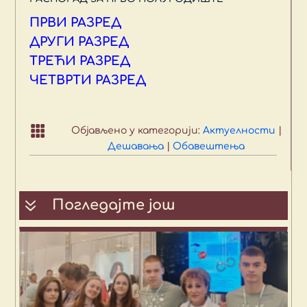
ПРВИ РАЗРЕД
ДРУГИ РАЗРЕД
ТРЕЋИ РАЗРЕД
ЧЕТВРТИ РАЗРЕД

Објављено у категорији:
Актуелности
|
Дешавања
|
Обавештења
7
Погледајте још