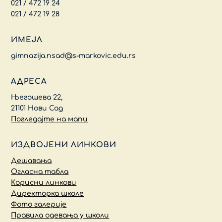
021 / 472 19 24
021 / 472 19 28
ИМЕЈЛ
gimnazija.nsad@s-markovic.edu.rs
АДРЕСА
Његошева 22,
21101 Нови Сад
Погледајте на мапи
ИЗДВОЈЕНИ ЛИНКОВИ
Дешавања
Огласна табла
Kорисни линкови
Директорка школе
Фото галерије
Правила одевања у школи