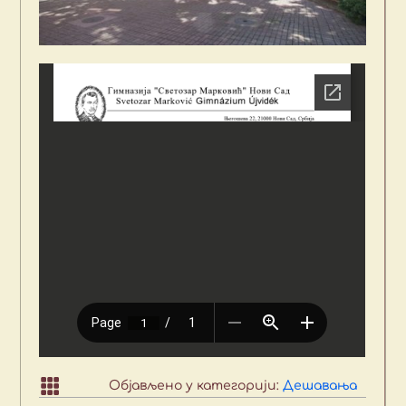

Објављено у категорији:
Дешавања