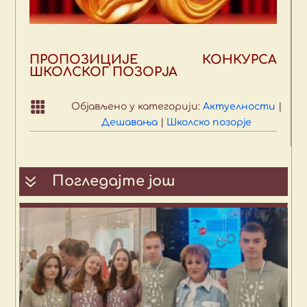
ПРОПОЗИЦИЈЕ КОНКУРСА
ШКОЛСКОГ ПОЗОРЈА

Објављено у категорији:
Актуелности
|
Дешавања
|
Школско позорје
7
Погледајте још