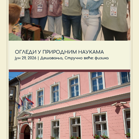
ОГЛЕДИ У ПРИРОДНИМ НАУКАМА
јун 29, 2026
|
Дешавања
,
Стручно веће: физика