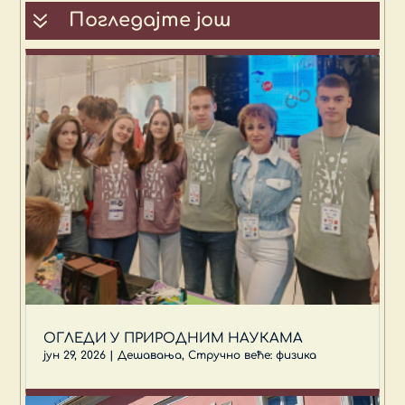
7
Погледајте још
ОГЛЕДИ У ПРИРОДНИМ НАУКАМА
јун 29, 2026
|
Дешавања
,
Стручно веће: физика