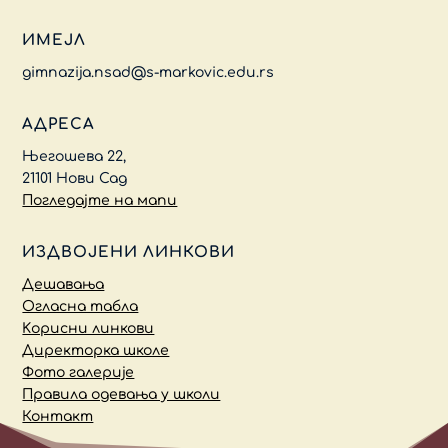
ИМЕЈЛ
gimnazija.nsad@s-markovic.edu.rs
АДРЕСА
Његошева 22,
21101 Нови Сад
Погледајте на мапи
ИЗДВОЈЕНИ ЛИНКОВИ
Дешавања
Огласна табла
Kорисни линкови
Директорка школе
Фото галерије
Правила одевања у школи
Контакт