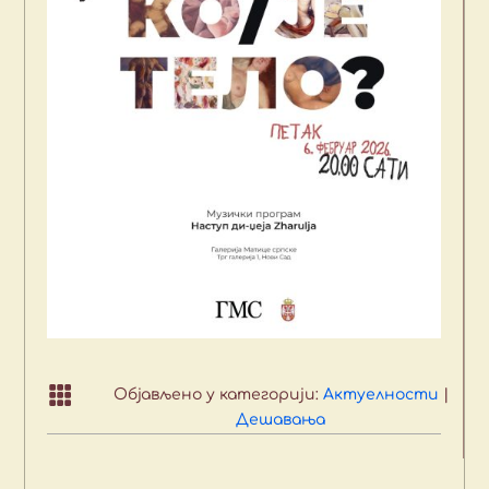

Објављено у категорији:
Актуелности
|
Дешавања