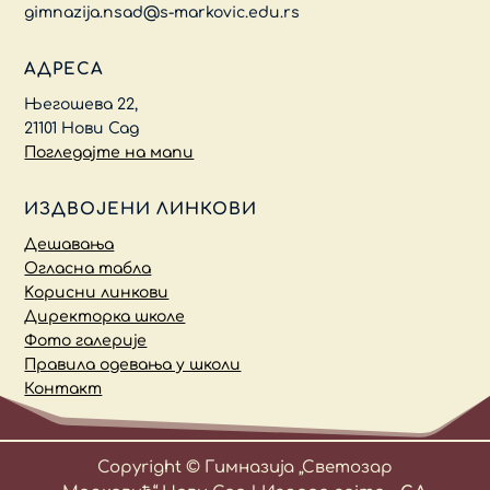
gimnazija.nsad@s-markovic.edu.rs
АДРЕСА
Његошева 22,
21101 Нови Сад
Погледајте на мапи
ИЗДВОЈЕНИ ЛИНКОВИ
Дешавања
Огласна табла
Kорисни линкови
Директорка школе
Фото галерије
Правила одевања у школи
Контакт
Copyright © Гимназија „Светозар