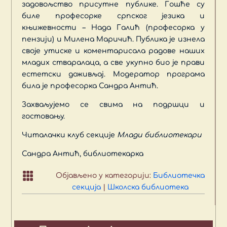
задовољство присутне публике. Гошће су
биле професорке српског језика и
књижевности – Нада Галић (професорка у
пензији) и Милена Маричић. Публика је изнела
своје утиске и коментарисала радове наших
младих стваралаца, а све укупно био је прави
естетски доживљај. Модератор програма
била је професорка Сандра Антић.
Захваљујемо се свима на подршци и
гостовању.
Читалачки клуб секције
Млади библиотекари
Сандра Антић, библиотекарка

Објављено у категорији:
Библиотечка
секција
|
Школска библиотека