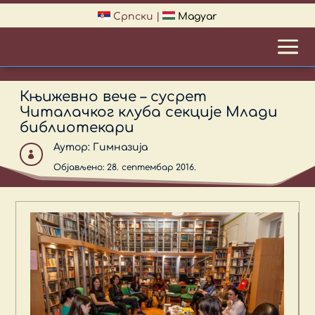
Српски
|
Magyar
Књижевно вече – сусрет
Читалачког клуба секције Млади
библиотекари
Аутор:
Гимназија

Објављено: 28. септембар 2016.