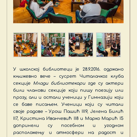
У школској библиотеци је 28.9.2016. одржано
књижевно вече – сусрет Читалачког клуба
секције
Млади библиотекари
где су актери
били чланови секције који пишу поезију или
прозу, али и остали ученици у Гимназији који
се баве писањем. Ученици који су читали
своје радове – Урош Пашић III9, Јелена Билић
II7, Кристина Иванчевић II8 и Марко Марић I5
допринели су посебном и угодном
расположењу и атмосфери на радост и