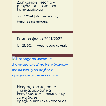
Диплома-2. место у
републици за часопис
Гимназијалац
апр 7, 2024
|
Актуелности
,
Новинарска секција
Гимназијалац 2021/2022.
јан 21, 2024
|
Новинарска секција
Награда за часопис
„Гимназијалац“ на
Републичком такмичењу
за најбоље
средњошколске часописе