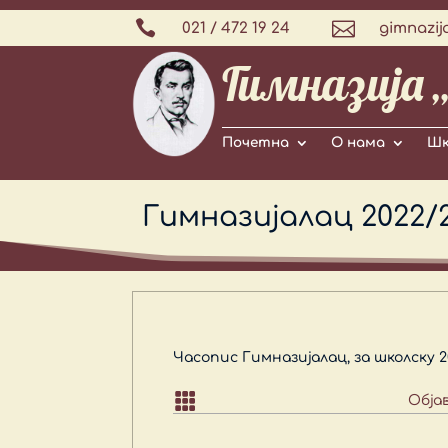


021 / 472 19 24
gimnazij
Гимназија 
Почетна
О нама
Шк
Гимназијалац 2022/2
Часопис Гимназијалац, за школску 

Обја