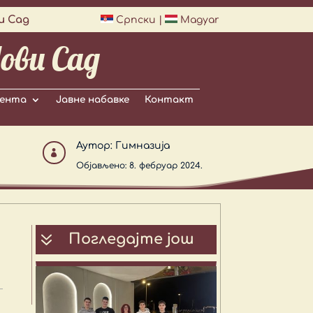
и Сад
Српски
|
Magyar
ови Сад
ента
Јавне набавке
Контакт
Аутор:
Гимназија

Објављено: 8. фебруар 2024.
7
Погледајте још