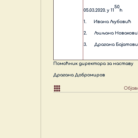
50
05.03.2020. у 11
h
1.
Ивана Љубовић
2.
Љиљана Новакови
3.
Драгана Бајатов
Помоћник директора за наставу
Драгана Добромиров

Објав