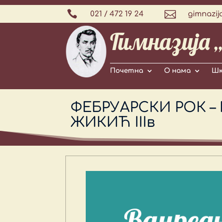


021 / 472 19 24
gimnazij
Гимназија 
Почетна
О нама
Шк
ФЕБРУАРСКИ РОК –
ЖИКИЋ IIIв