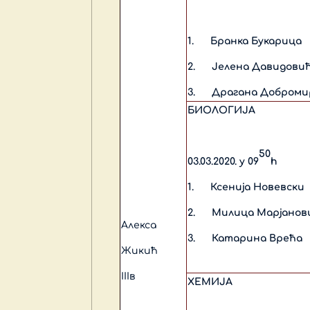
1.
Бранка Букарица
2.
Јелена Давидови
3.
Драгана Доброми
БИОЛОГИЈА
50
03.03.2020. у 09
h
1.
Ксенија Новевски
2.
Милица Марјанов
Алекса
3.
Катарина Врећа
Жикић
IIIв
ХЕМИЈА