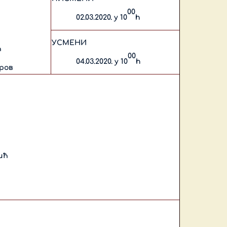
00
02.03.2020. у 10
h
УСМЕНИ
ћ
00
04.03.2020. у 10
h
ров
ић