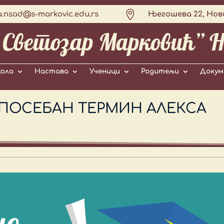

a.nsad@s-markovic.edu.rs
Његошева 22, Нов
„Светозар Марковић” Н
ола
Настава
Ученици
Родитељи
Докум
 ПОСЕБАН ТЕРМИН АЛЕКСА