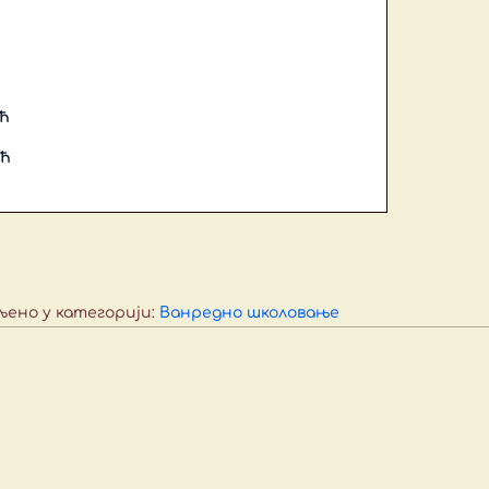
ћ
ић
љено у категорији:
Ванредно школовање