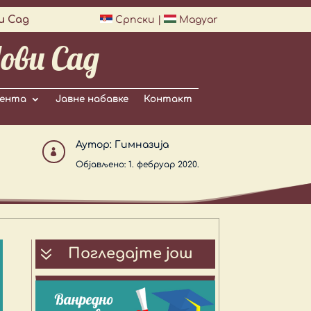
и Сад
Српски
|
Magyar
ови Сад
ента
Јавне набавке
Контакт
Аутор:
Гимназија

Објављено: 1. фебруар 2020.
7
Погледајте још