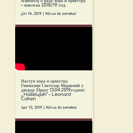
Извештај о раду хора и оркестра
– школска 2018/19. год.
jún 14, 2019
|
Kórus és zenekar
Наступ хора и оркестра
Гимназије Светозар Марковић у
дворцу Еђшег 13.04.2019.године:
„ Hallelujah“ – Leonard
Cohen
ápr 13, 2019
|
Kórus és zenekar