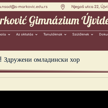

a.nsad@s-markovic.edu.rs
Njegoš utca 22, Újv
rković Gimnázium Újvid
kola
Az oktatás
Tanulóknak
Szülőknek
Doku
 ! Здружени омладински хор