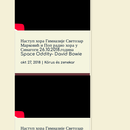
Наступ хора Гимназије Светозар
Марковић и Поп радио хора у
Синагоги 26.10.2018.година
Space Oddity- David Bowie
okt 27, 2018
|
Kórus és zenekar
Наступ хора Гимназије Светозар