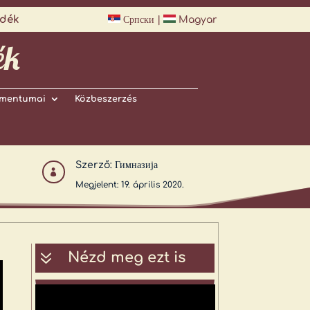
idék
Српски
|
Magyar
ék
mentumai
Közbeszerzés
Szerző:
Гимназија

Megjelent: 19. április 2020.
7
Nézd meg ezt is