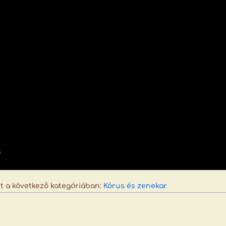
t a következő kategóriában:
Kórus és zenekar