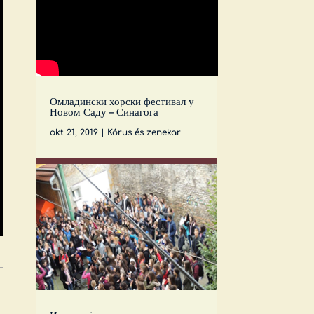
Омладински хорски фестивал у
Новом Саду – Синагога
okt 21, 2019
|
Kórus és zenekar