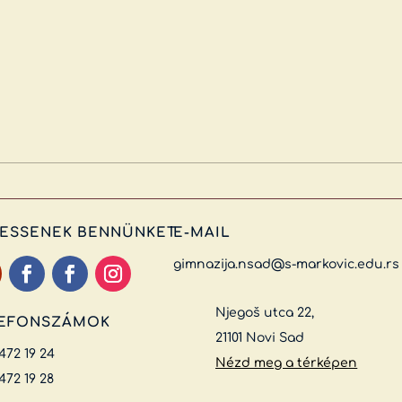
ESSENEK BENNÜNKET
E-MAIL
gimnazija.nsad@s-markovic.edu.rs
Njegoš utca 22,
EFONSZÁMOK
21101 Novi Sad
 472 19 24
Nézd meg a térképen
 472 19 28