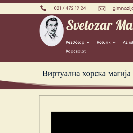


021 / 472 19 24
gimnazij
Svetozar Ma
Kezdőlap
Rólunk
Az is
Kapcsolat
Виртуална хорска магија