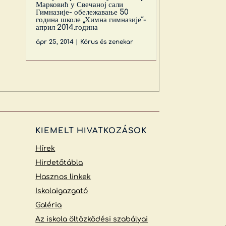
Марковић у Свечаној сали
Гимназије- обележавање 50
година школе „Химна гимназије“-
април 2014.година
ápr 25, 2014
|
Kórus és zenekar
KIEMELT HIVATKOZÁSOK
Hírek
Hirdetőtábla
Hasznos linkek
Iskolaigazgató
Galéria
Az iskola öltözködési szabályai