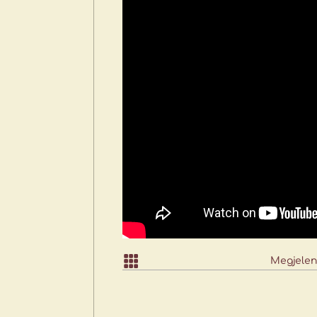

Megjelen