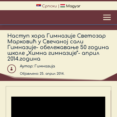
Српски
|
Magyar
Наступ хора Гимназије Светозар
Марковић у Свечаној сали
Гимназије- обележавање 50 година
школе „Химна гимназије“- април
2014.година
Аутор:
Гимназија

Објављено: 25. април 2014.