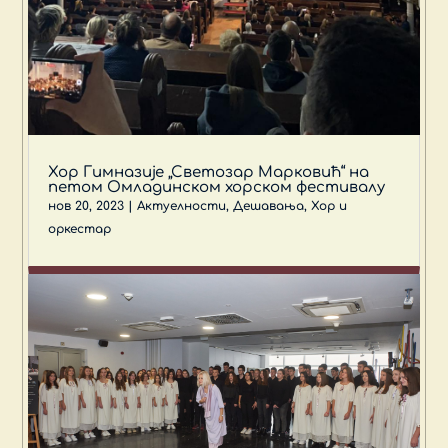
Хор Гимназије „Светозар Марковић“ на
петом Омладинском хорском фестивалу
нов 20, 2023
|
Актуелности
,
Дешавања
,
Хор и
оркестар