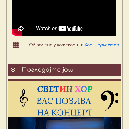

Објављено у категорији:
Хор и оркестар
7
Погледајте још