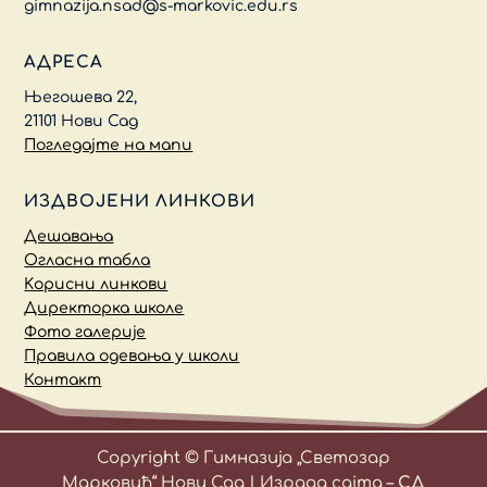
gimnazija.nsad@s-markovic.edu.rs
АДРЕСА
Његошева 22,
21101 Нови Сад
Погледајте на мапи
ИЗДВОЈЕНИ ЛИНКОВИ
Дешавања
Огласна табла
Kорисни линкови
Директорка школе
Фото галерије
Правила одевања у школи
Контакт
Copyright © Гимназија „Светозар
Марковић“ Нови Сад | Израда сајта –
СД