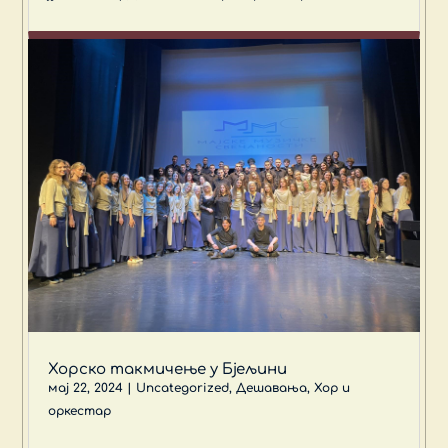
Хорско такмичење у Бјељини
мај 22, 2024
|
Uncategorized
,
Дешавања
,
Хор и
оркестар