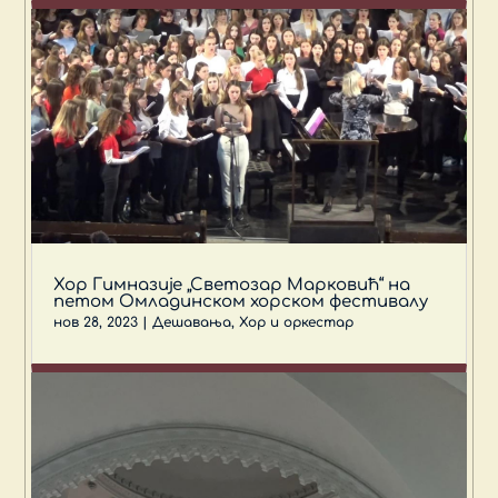
Хор Гимназије „Светозар Марковић“ на
петом Омладинском хорском фестивалу
нов 28, 2023
|
Дешавања
,
Хор и оркестар