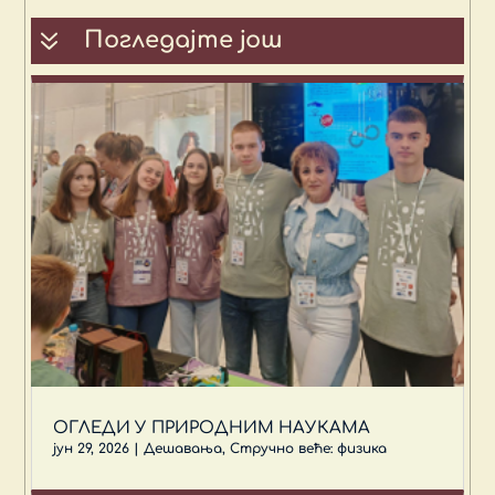
7
Погледајте још
ОГЛЕДИ У ПРИРОДНИМ НАУКАМА
јун 29, 2026
|
Дешавања
,
Стручно веће: физика