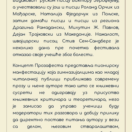
Видаковић“ руском писцу Виктору Јерофејеву,
а учествовали су још и писци Роланд Орчик из
Мађарске, Наталија Фједорчук из Пољске,
затим домаћи писци и писци из региона
Драгиња Рамадански, Милутин Ж. Павлов,
Дејан Трајковски из Македоније. Нажалост,
швајцарски писац Стив Сем-Сандберг је
неколико дана пре почетка фестивала
отказао своје учешће због болести.
Концепт Прозафеста представља пионирску
манфестацију која гимназијалцима као младој
читалачкој публици приближава савремену
прозу и њене ауторе тако што се књижевни
сусрети не одигравају уз присуство
књижевних критичара и теоретичара, него
је замисао да управо ученици буду
модератори тих разговора и добију прилику
да директно поставе питања аутору у вези
са делом, његовим стваралаштвом,