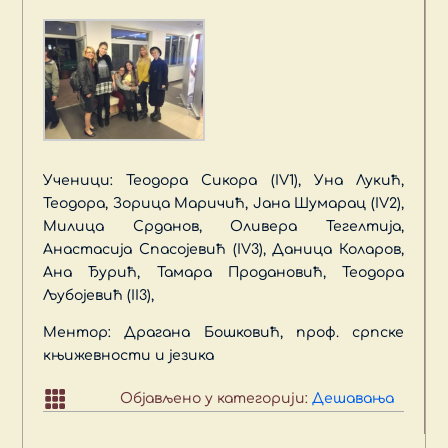
Ученици: Теодора Сикора (IV1), Уна Лукић,
Теодора, Зорица Маричић, Јана Шумарац (IV2),
Милица Срданов, Оливера Тегелтија,
Анастасија Спасојевић (IV3), Даница Коларов,
Ана Ђурић, Тамара Продановић, Теодора
Љубојевић (II3),
Ментор: Драгана Бошковић, проф. српске
књижевности и језика

Објављено у категорији:
Дешавања