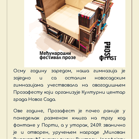
Осму годину заредом, наша гимназија је
заједно и са осталим новосадским
гимназијама учествовала на овогодишњем
Прозафесту који организује Културни центар
града Новог Сада.
Ове године, Прозафест је почео раније у
понедељак разменом књига на тргу код
фонтане у Порти, а у уторак, 24.09. званично
је и отворен, уручењем награде „Милован