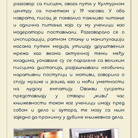
разговор са писцем, овога пута у Културном
центру са почетком у 19 часова. У оба
наврата, писац је похвалио пажљиво читање
и одлична питања која су му ученици као
модератори постављали. Разговарало се о
инспирацији, ратном стању и манипулацији
масама путем медија, утицају друштвених
мрежа као веома актуелној теми међу
младима, уочавале су се паралеле са великим
писцима дистопија, разјашњавали необични
наративни поступци и мотиви, говорило о
споју музике и језика, као и моћи уметности
на људску емпатију. Овакви сусрети
представљају у ствари „живи“ час
књижевности током ког ученици имају пред
собом и дело и аутора, те могу са њим
заједно да проникну у дубине књижевног дела.