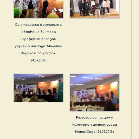
Са отварања фестивала и
обраћање Виктора
Јерофејема поводом
уручења награде “Милован
Видаковић“ (уторак,
24.09.2019)
Разговор са писцем у
Културном центру града
Новог Сада (26.09.2019.)