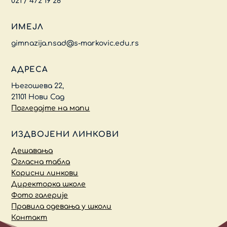
021 / 472 19 28
ИМЕЈЛ
gimnazija.nsad@s-markovic.edu.rs
АДРЕСА
Његошева 22,
21101 Нови Сад
Погледајте на мапи
ИЗДВОЈЕНИ ЛИНКОВИ
Дешавања
Огласна табла
Kорисни линкови
Директорка школе
Фото галерије
Правила одевања у школи
Контакт