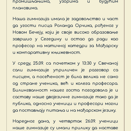
промишљањима, узорима и будућим
плановима.
Наша гимназија имала је задовољство и част
да угости писца Роланда Орчика, рођеног у
Новом Бечеју, који је своје високо образовање
завршио у Сегедину и остао да ради као
професор на матичној катедри за Мађарску
и компаративну књижевност.
У среду, 25.09. са почетком у 13:30 у Свечаној
сали гимназије уприличен је разговор са
писцем, а посећеност је била велика не само
од стране ученика, већ и колега професора.
Билингвалност нашег госта погодовала је и
саставу наше двојезичне гимназије тако да је
публика, односно ученици и професори могли
да постављају питања и на мађарском језику.
Наредног дана, у четвртак 26.09. ученици
наше гимназије су имали прилику да наставе